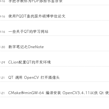
手把手教你为PDF添加书签目录
9-16
使用PQDT查找国外硕博学位论文
9-16
一些关于QT的学习网站
9-16
数字笔记之OneNote
7-30
CLion配置QT的开发环境
7-29
QT 调用 OpenCV 打开摄像头
7-21
CMake和minGW-64 编译安装 OpenCV3.4.11以供 Qt 
7-21